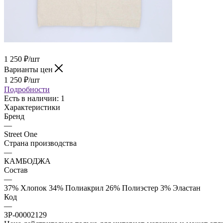
1 250
₽
/шт
Варианты цен
1 250
₽
/шт
Подробности
Есть в наличии: 1
Характеристики
Бренд
—
Street One
Страна производства
—
КАМБОДЖА
Состав
—
37% Хлопок 34% Полиакрил 26% Полиэстер 3% Эластан
Код
—
ЗР-00002129