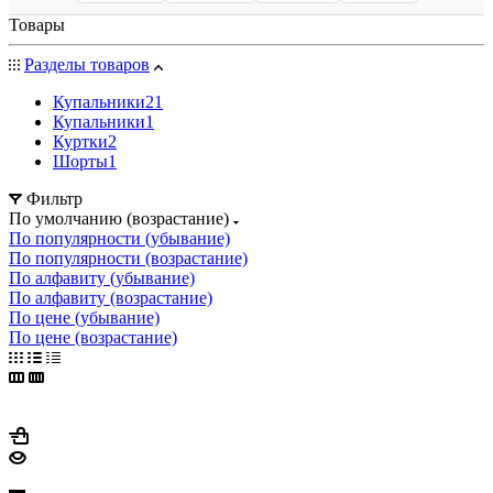
Товары
Разделы товаров
Купальники
21
Купальники
1
Куртки
2
Шорты
1
Фильтр
По умолчанию (возрастание)
По популярности (убывание)
По популярности (возрастание)
По алфавиту (убывание)
По алфавиту (возрастание)
По цене (убывание)
По цене (возрастание)