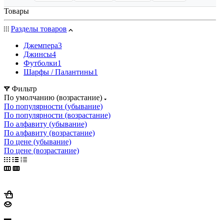
Товары
Разделы товаров
Джемпера
3
Джинсы
4
Футболки
1
Шарфы / Палантины
1
Фильтр
По умолчанию (возрастание)
По популярности (убывание)
По популярности (возрастание)
По алфавиту (убывание)
По алфавиту (возрастание)
По цене (убывание)
По цене (возрастание)