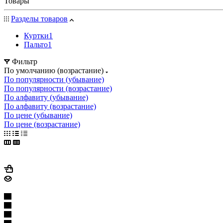
Товары
Разделы товаров
Куртки
1
Пальто
1
Фильтр
По умолчанию (возрастание)
По популярности (убывание)
По популярности (возрастание)
По алфавиту (убывание)
По алфавиту (возрастание)
По цене (убывание)
По цене (возрастание)