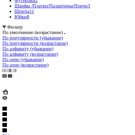
Футболки
2
Шарфы /Платки/Палантины/Пончо
3
Шорты
11
Юбки
8
Фильтр
По умолчанию (возрастание)
По популярности (убывание)
По популярности (возрастание)
По алфавиту (убывание)
По алфавиту (возрастание)
По цене (убывание)
По цене (возрастание)