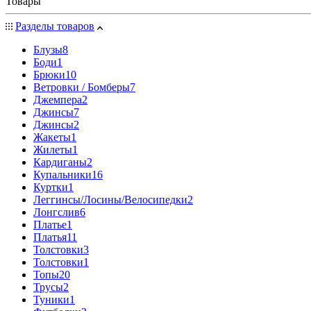
Товары
Разделы товаров
Блузы
8
Боди
1
Брюки
10
Ветровки / Бомберы
7
Джемпера
2
Джинсы
7
Джинсы
2
Жакеты
1
Жилеты
1
Кардиганы
2
Купальники
16
Куртки
1
Леггинсы/Лосины/Велосипедки
2
Лонгслив
6
Платье
1
Платья
11
Толстовки
3
Толстовки
1
Топы
20
Трусы
2
Туники
1