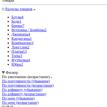
Товары
Разделы товаров
Блузы
4
Боди
1
Брюки
7
Ветровки / Бомберы
2
Джемпера
4
Кардиганы
1
Комбинезон
3
Лонгслив
2
Платья
13
Топы
3
Футболки
4
Юбки
2
Фильтр
По умолчанию (возрастание)
По популярности (убывание)
По популярности (возрастание)
По алфавиту (убывание)
По алфавиту (возрастание)
По цене (убывание)
По цене (возрастание)