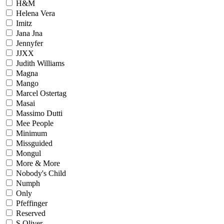
H&M
Helena Vera
Imitz
Jana Jna
Jennyfer
JJXX
Judith Williams
Magna
Mango
Marcel Ostertag
Masai
Massimo Dutti
Mee People
Minimum
Missguided
Mongul
More & More
Nobody's Child
Numph
Only
Pfeffinger
Reserved
S.Oliver