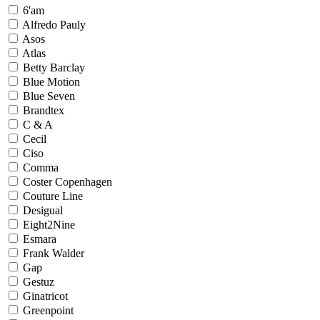
6'am
Alfredo Pauly
Asos
Atlas
Betty Barclay
Blue Motion
Blue Seven
Brandtex
C & A
Cecil
Ciso
Comma
Coster Copenhagen
Couture Line
Desigual
Eight2Nine
Esmara
Frank Walder
Gap
Gestuz
Ginatricot
Greenpoint