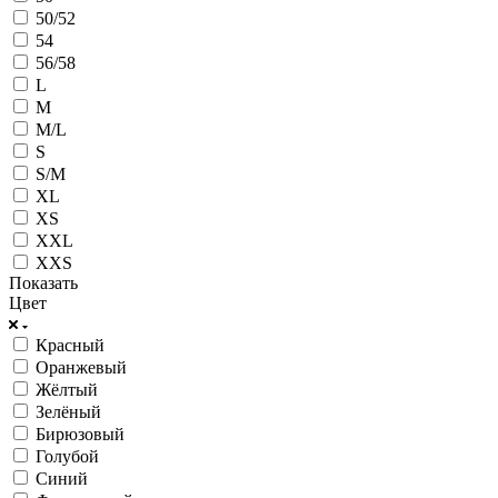
50/52
54
56/58
L
M
M/L
S
S/M
XL
XS
XXL
XXS
Показать
Цвет
Красный
Оранжевый
Жёлтый
Зелёный
Бирюзовый
Голубой
Синий