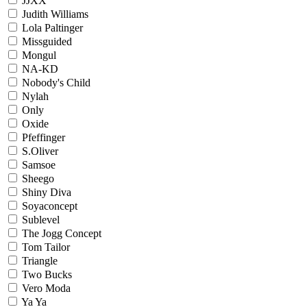
JJXX
Judith Williams
Lola Paltinger
Missguided
Mongul
NA-KD
Nobody's Child
Nylah
Only
Oxide
Pfeffinger
S.Oliver
Samsoe
Sheego
Shiny Diva
Soyaconcept
Sublevel
The Jogg Concept
Tom Tailor
Triangle
Two Bucks
Vero Moda
Ya Ya