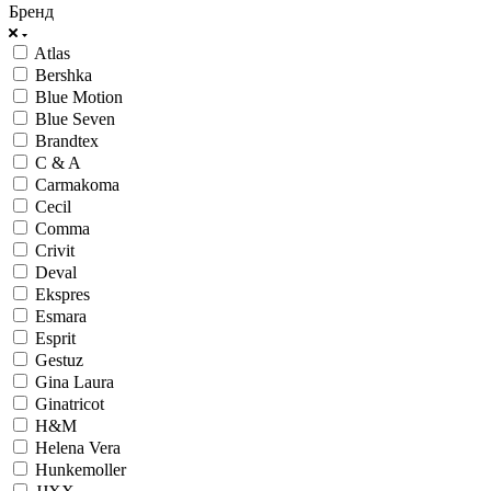
Бренд
Atlas
Bershka
Blue Motion
Blue Seven
Brandtex
C & A
Carmakoma
Cecil
Comma
Crivit
Deval
Ekspres
Esmara
Esprit
Gestuz
Gina Laura
Ginatricot
H&M
Helena Vera
Hunkemoller