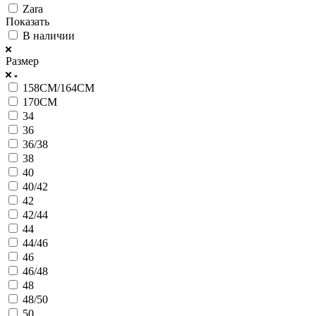
Zara
Показать
В наличии
Размер
158СМ/164СМ
170CM
34
36
36/38
38
40
40/42
42
42/44
44
44/46
46
46/48
48
48/50
50