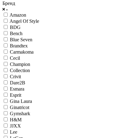
Бренд
Amazon
Angel Of Style
BDG
Bench
Blue Seven
Brandtex
Carmakoma
Cecil
Champion
Collection
Crivit
Dare2B
Esmara
Esprit
Gina Laura
Ginatricot
Gymshark
H&M
JJXX
Lee