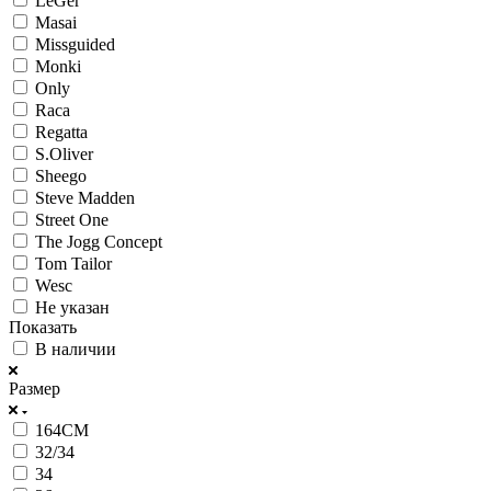
LeGer
Masai
Missguided
Monki
Only
Raca
Regatta
S.Oliver
Sheego
Steve Madden
Street One
The Jogg Concept
Tom Tailor
Wesc
Не указан
Показать
В наличии
Размер
164CM
32/34
34