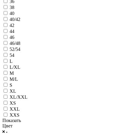
36
38
40
40/42
42
44
46
46/48
52/54
54
L
L/XL
M
M/L
S
XL
XL/XXL
XS
XXL
XXS
Показать
Цвет