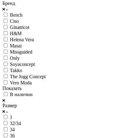
Бренд
Bench
Ciso
Ginatricot
H&M
Helena Vera
Masai
Missguided
Only
Soyaconcept
Takko
The Jogg Concept
Vero Moda
Показать
В наличии
Размер
1
32/34
34
36