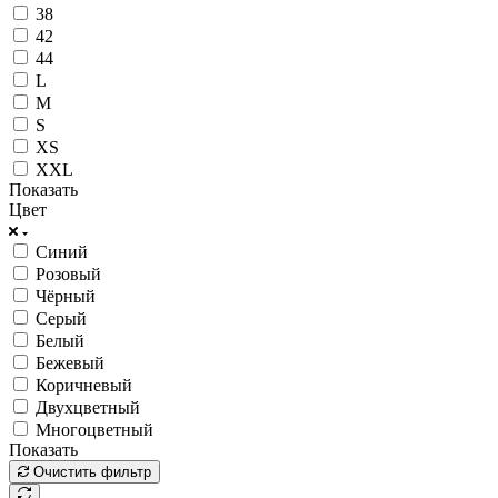
38
42
44
L
M
S
XS
XXL
Показать
Цвет
Синий
Розовый
Чёрный
Серый
Белый
Бежевый
Коричневый
Двухцветный
Многоцветный
Показать
Очистить фильтр